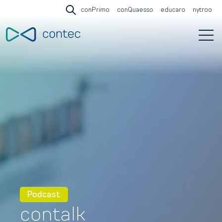
conPrimo
conQuaesso
educaro
nytroo
Open search
Open 
Podcast
contalk