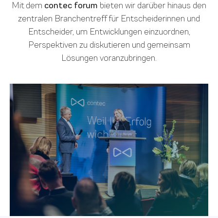
Mit dem
contec forum
bieten wir darüber hinaus den
zentralen Branchentreff für Entscheiderinnen und
Entscheider, um Entwicklungen einzuordnen,
Perspektiven zu diskutieren und gemeinsam
Lösungen voranzubringen.