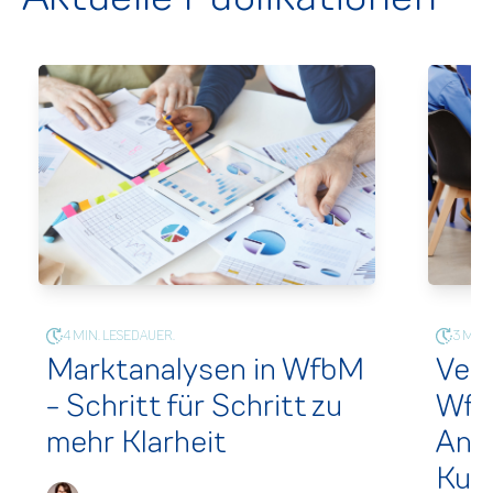
4 MIN. LESEDAUER.
3 MIN.
Markt­analysen in WfbM
Vert
- Schritt für Schritt zu
Wfb
mehr Klarheit
Ang
Kun