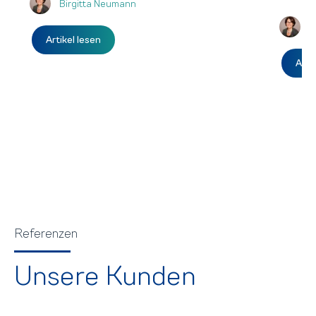
Birgitta Neumann
B
Artikel lesen
Arti
Referenzen
Unsere Kunden