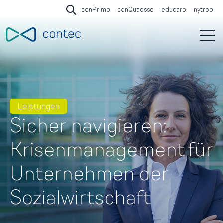
conPrimo
conQuaesso
educaro
nytroo
Open search
Open 
Leistungen
Sicher navigieren:
Krisenmanagement für
Unternehmen der
Sozialwirtschaft