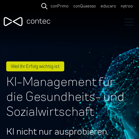
conPrimo
conQuaesso
educaro
nytroo
Open search
Open 
Weil Ihr Erfolg wichtig ist
KI-Management für
die Gesundheits- und
Sozialwirtschaft
KI nicht nur ausprobieren.