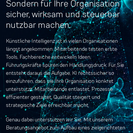
Sondern für Ihre Organisation
sicher, wirksam und steuerbar
nutzbar machen.
Künstliche Intelligenz ist in vielen Organisationen
längst angekommen: Mitarbeitende testen erste
Tools, Fachbereiche entwickeln Ideen,
Führungskräfte spüren den Handlungsdruck. Für Sie
entsteht daraus die Aufgabe, KI rechtssicher so
einzuführen, dass sie Ihre Organisation konkret
unterstützt, Mitarbeitende entlastet, Prozesse
effizienter gestaltet, Qualität steigert und
strategische Ziele erreichbar macht.
Genau dabei unterstützen wir Sie. Mit unserem
Beratungsangebot zum Aufbau eines zielgerichteten