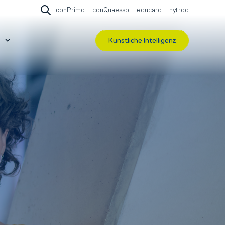
conPrimo
conQuaesso
educaro
nytroo
Open search
Künstliche Intelligenz
r Events & Webinare
Show submenu for Über contec