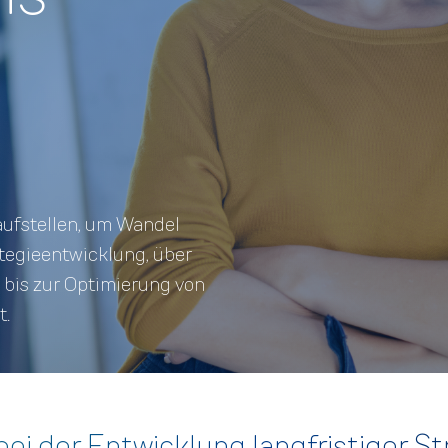
aufstellen, um Wandel
tegie­entwicklung, über
 bis zur Optimierung von
t.
bei der Entwicklung langfristiger St