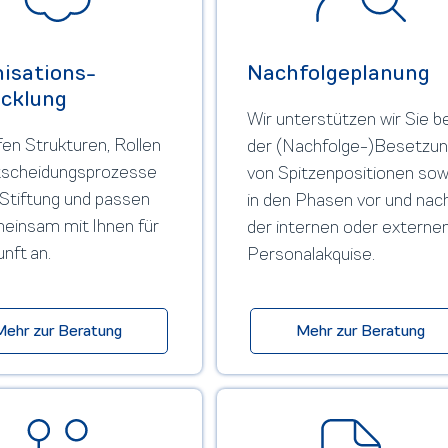
isations­
Nachfolgeplanung
cklung
Wir unterstützen wir Sie be
fen Strukturen, Rollen
der (Nachfolge-)Besetzu
tscheidungs­prozesse
von Spitzenpositionen sow
r Stiftung und passen
in den Phasen vor und nac
einsam mit Ihnen für
der internen oder externe
unft an.
Personalakquise.
Mehr zur Beratung
Mehr zur Beratung