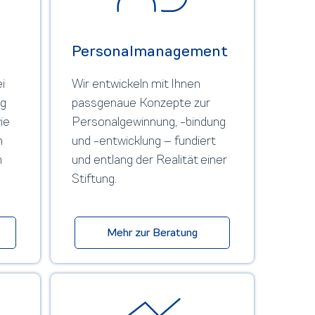
Personalmanagement
i
Wir entwickeln mit Ihnen
ng
passgenaue Konzepte zur
ie
Personalgewinnung, -bindung
h
und -entwicklung – fundiert
n
und entlang der Realität einer
Stiftung.
Mehr zur Beratung