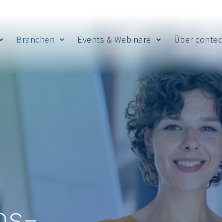
Branchen
Events & Webinare
Über contec
 Insights
Show submenu for Leistungen
Show submenu for Branchen
Show submenu fo
ns­