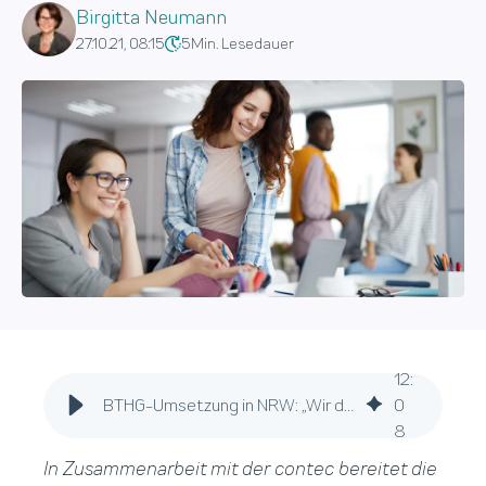
Birgitta Neumann
27.10.21, 08:15
5
Min. Lesedauer
12
:
BTHG-Umsetzung in NRW: „Wir dürfen uns jetzt nicht zurücklehnen“
0
8
In Zusammenarbeit mit der contec bereitet die