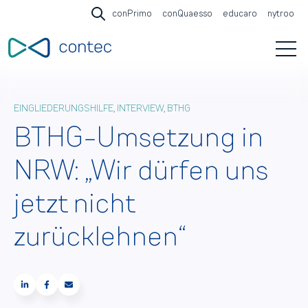
conPrimo
conQuaesso
educaro
nytroo
Open search
Open 
EINGLIEDERUNGSHILFE
,
INTERVIEW
,
BTHG
BTHG-Umsetzung in
NRW: „Wir dürfen uns
jetzt nicht
zurücklehnen“