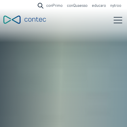
conPrimo
conQuaesso
educaro
nytroo
Open search
Open 