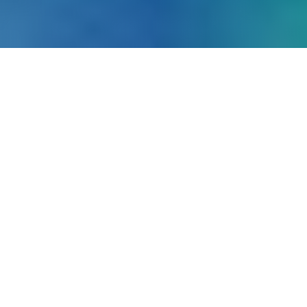
Warum contec?
Weil Ihr Erfolg wichtig
ist.
Wir stehen in der Sozialwirtschaft und
Gesundheitswirtschaft vor komplexen Aufgaben – sei
es durch Kostendruck, Fachkräftemangel, steigende
Leistungsanforderungen oder digitale Transformation.
Genau hier unterstützen wir Sie: Seit über 35 Jahren