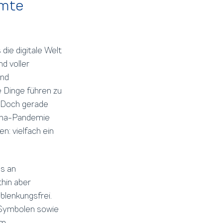
mmte
die digitale Welt
d voller
und
 Dinge führen zu
. Doch gerade
rona-Pandemie
: vielfach ein
es an
hin aber
blenkungsfrei.
 Symbolen sowie
m.