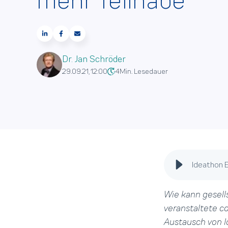
mehr Teilhabe
Dr. Jan Schröder
29.09.21, 12:00
4
Min. Lesedauer
Ideathon E
Wie kann gesell
veranstaltete c
Austausch von I