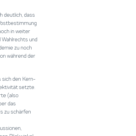
 deutlich, dass
Selbstbestimmung
noch in weiter
d Wahlrechts und
demie zu noch
ion während der
s sich den Kern-
ktivität setzte.
te (also
ber das
s zu schärfen
ussionen,