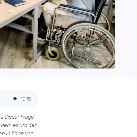
10
:
15
u dieser Frage
ei dem es um den
en in Form von