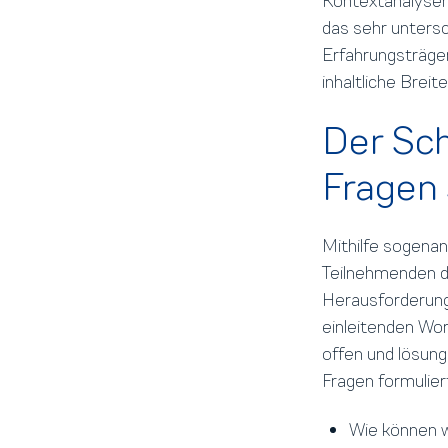
Kontextanalysen 
das sehr untersc
Erfahrungsträge
inhaltliche Breit
Der Sch
Fragen 
Mithilfe sogena
Teilnehmenden di
Herausforderunge
einleitenden Wort
offen und lösun
Fragen formulier
Wie können w