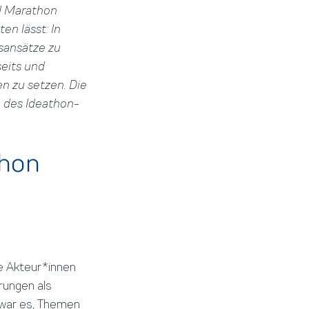
nd Marathon
n lässt: In
sansätze zu
seits und
n zu setzen. Die
 des Ideathon-
thon
e Akteur*innen
ungen als
 war es, Themen