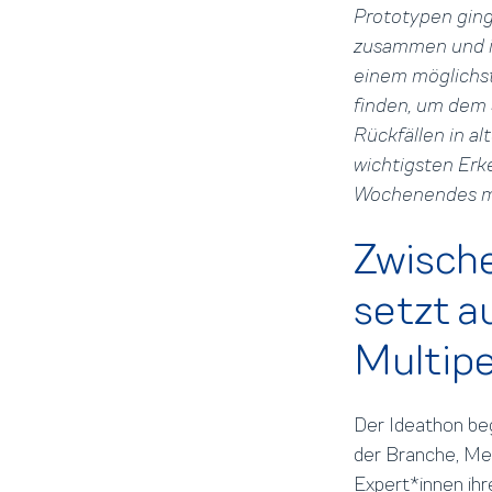
Prototypen ging
zusammen und i
einem möglichst
finden, um dem 
Rückfällen in a
wichtigsten Erk
Wochenendes möc
Zwisch
setzt a
Multipe
Der Ideathon be
der Branche, M
Expert*innen ih