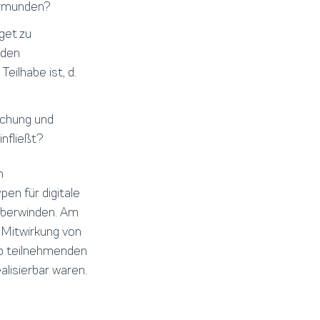
ormunden?
get zu
nden
eilhabe ist, d.
ichung und
nfließt?
n
en für digitale
 überwinden. Am
 Mitwirkung von
p teilnehmenden
alisierbar waren.