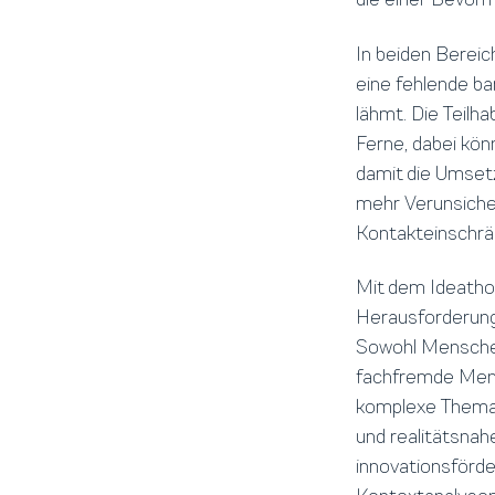
In beiden Berei
eine fehlende ba
lähmt. Die Teilh
Ferne, dabei kön
damit die Umset
mehr Verunsicher
Kontakteinschrä
Mit dem Ideathon
Herausforderunge
Sowohl Menschen
fachfremde Mens
komplexe Thema 
und realitätsna
innovationsförd