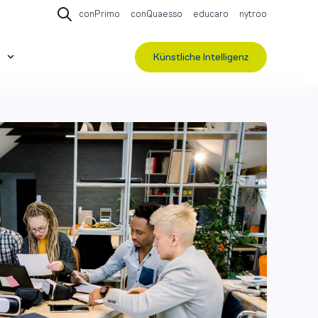
conPrimo
conQuaesso
educaro
nytroo
Open search
Künstliche Intelligenz
r Events & Webinare
Show submenu for Über contec