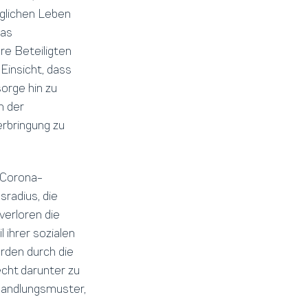
glichen Leben
das
re Beteiligten
Einsicht, dass
orge hin zu
n der
erbringung zu
e Corona-
radius, die
verloren die
l ihrer sozialen
rden durch die
cht darunter zu
 Handlungsmuster,