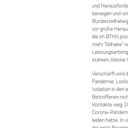
und Herausforde
bewegen und vor 
Bundesteilhabege
vor große Heraus
die im BTHG pos
mehr Teilhabe“ n
Leistungserbring
stärken, stecke 
Verschärft wird 
Pandemie: Lockd
Isolation in den
Betroffenen nicht
Kontakte weg. D
Corona-Pandemie
leiden hatte. In
die einer Bevor