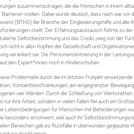
rungen zusammenzutragen, die die Menschen in ihrem alltä
Barrieren stellen. Dabei wurde deutlich, dass nach wie vor 
setz (BTHG) die Branche der Eingliederungshilfe und alle ih
forderungen stellt. Der Erfahrungsaustausch führte zu der 
tulierte Selbstbestimmung und das Credo „weg von der Fürs
och nicht in allen Köpfen der Gesellschaft und Organisatione
ung verankert sei. Die Personenzentrierung in der Leitungs
laut den Expert*innen noch in Kinderschuhen.
diese Problematik durch die im letzten Frühjahr einsetzend
own, Kontaktbeschränkungen, ein eingegrenzter Bewegungs
 eigenen vier Wänden. Durch die Schließung von Werkstätten 
 nur ihre Arbeit, sondern in vielen Fällen fiel auch ein Großtei
ie Lebensbedingungen für Menschen mit Behinderungen wu
 besonders erschwert, weil auch ihr Selbstbestimmungsre
 vielen Bereichen gab es Rückfälle in überwunden geglaubte
mundung gleichkamen.