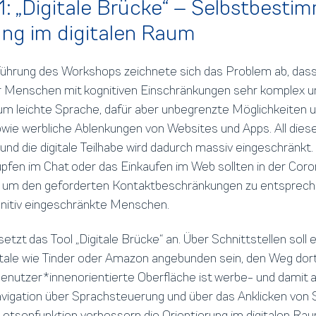
1: „Digitale Brücke“ – Selbstbesti
ung im digitalen Raum
führung des Workshops zeichnete sich das Problem ab, dass 
r Menschen mit kognitiven Einschränkungen sehr komplex un
aum leichte Sprache, dafür aber unbegrenzte Möglichkeiten 
ie werbliche Ablenkungen von Websites und Apps. All diese
und die digitale Teilhabe wird dadurch massiv eingeschränkt
pfen im Chat oder das Einkaufen im Web sollten in der Co
, um den geforderten Kontaktbeschränkungen zu entsprechen
gnitiv eingeschränkte Menschen.
setzt das Tool „Digitale Brücke“ an. Über Schnittstellen soll 
ale wie Tinder oder Amazon angebunden sein, den Weg dort
 benutzer*innenorientierte Oberfläche ist werbe- und damit a
avigation über Sprachsteuerung und über das Anklicken von
 Lotsenfunktion verbessern die Orientierung im digitalen Rau