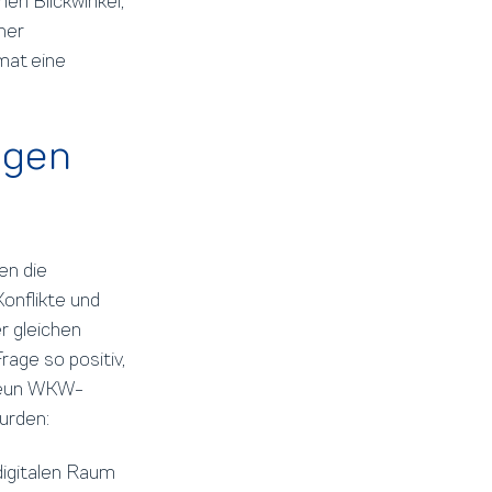
en Blickwinkel,
ner
mat eine
igen
en die
onflikte und
r gleichen
rage so positiv,
 neun WKW-
urden:
digitalen Raum