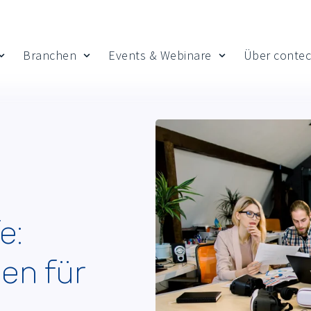
Branchen
Events & Webinare
Über contec
 Insights
Show submenu for Leistungen
Show submenu for Branchen
Show submenu fo
e:
en für