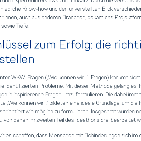
und Experteninterviews zum Einsatz. Durch die verschieden
hiedliche Know-how und den unverstellten Blick verschiede
r*innen, auch aus anderen Branchen, bekam das Projektfor
e sowie Tiefe.
lüssel zum Erfolg: die richt
stellen
nnter WKW-Fragen („Wie können wir…“-Fragen) konkretisiert
e identifizierten Probleme. Mit dieser Methode gelang es, K
n in inspirierende Fragen umzuformulieren. Die dabei imme
e „Wie können wir…“ bildeten eine ideale Grundlage, um die F
gsorientiert wie möglich zu formulieren. Insgesamt wurden
t, von denen im zweiten Teil des Ideathons drei bearbeitet w
ir es schaffen, dass Menschen mit Behinderungen sich im 