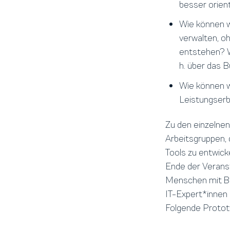
besser orien
Wie können w
verwalten, o
entstehen? Wi
h. über das 
Wie können w
Leistungserb
Zu den einzelne
Arbeitsgruppen, 
Tools zu entwicke
Ende der Veranst
Menschen mit Be
IT-Expert*innen 
Folgende Protot