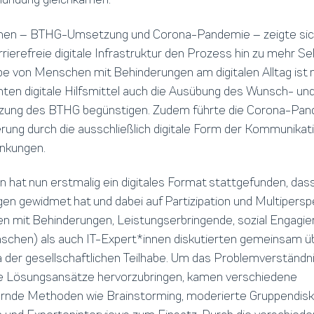
chen – BTHG-Umsetzung und Corona-Pandemie – zeigte sich
rrierefreie digitale Infrastruktur den Prozess hin zu mehr 
abe von Menschen mit Behinderungen am digitalen Alltag ist 
nten digitale Hilfsmittel auch die Ausübung des Wunsch- un
zung des BTHG begünstigen. Zudem führte die Corona-Pan
ung durch die ausschließlich digitale Form der Kommunikat
nkungen.
 hat nun erstmalig ein digitales Format stattgefunden, das
n gewidmet hat und dabei auf Partizipation und Multiperspe
 mit Behinderungen, Leistungserbringende, sozial Engagier
chen) als auch IT-Expert*innen diskutierten gemeinsam ü
der gesellschaftlichen Teilhabe. Um das Problemverständni
he Lösungsansätze hervorzubringen, kamen verschiedene
ernde Methoden wie Brainstorming, moderierte Gruppendisk