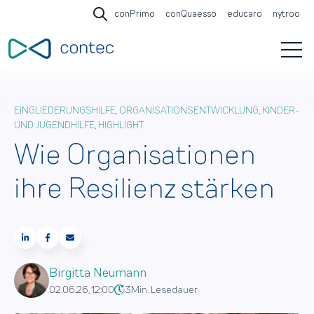
conPrimo
conQuaesso
educaro
nytroo
Open search
Open 
EINGLIEDERUNGSHILFE
,
ORGANISATIONSENTWICKLUNG
,
KINDER-
UND JUGENDHILFE
,
HIGHLIGHT
Wie Organisationen
ihre Resilienz stärken
Birgitta Neumann
02.06.26, 12:00
3
Min. Lesedauer