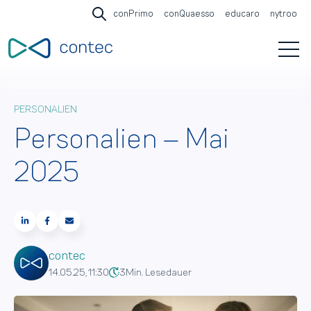
conPrimo
conQuaesso
educaro
nytroo
Open search
Open 
PERSONALIEN
Personalien – Mai
2025
contec
14.05.25, 11:30
3
Min. Lesedauer