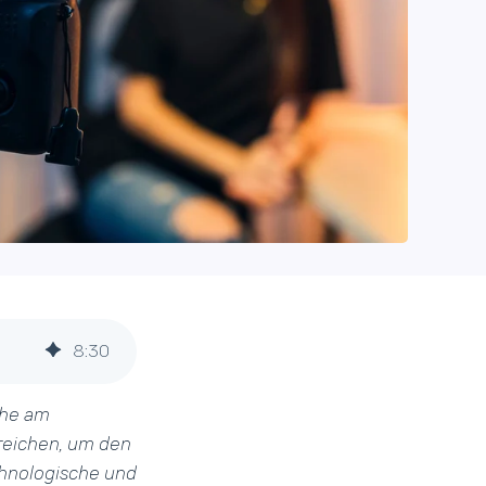
8
:
30
che am
sreichen, um den
echnologische und