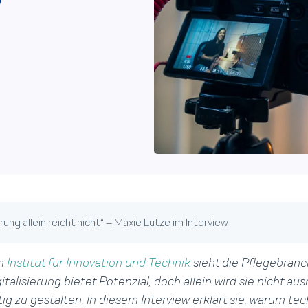
w
erung allein reicht nicht“ – Maxie Lutze im Interview
om
Institut für Innovation und Technik
sieht die Pflegebran
talisierung bietet Potenzial, doch allein wird sie nicht au
g zu gestalten. In diesem Interview erklärt sie, warum t