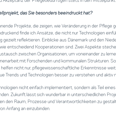
nd Akzeptanz der Pflegebedürftigen stets in den Mittelpunkt 
ellprojekt, das Sie besonders beeindruckt hat?
nnende Projekte, die zeigen, wie Veränderung in der Pflege g
ruckend finde ich Ansätze, die nicht nur Technologien einf
gezielt reflektieren. Einblicke aus Dänemark und den Nied
, wie entscheidend Kooperationen sind. Zwei Aspekte steche
ustausch zwischen Organisationen, um voneinander zu lern
enarbeit mit Forschenden und kommunalen Strukturen. So
helfen nicht nur, pflegewissenschaftliche Erkenntnisse wei
e Trends und Technologien besser zu verstehen und aktiv 
nologien nicht einfach implementiert, sondern als Teil eine
en. Zukunft lässt sich wunderbar in unterschiedlichen Proj
ten den Raum, Prozesse und Verantwortlichkeiten zu gestal
on Anfang an einzubinden.