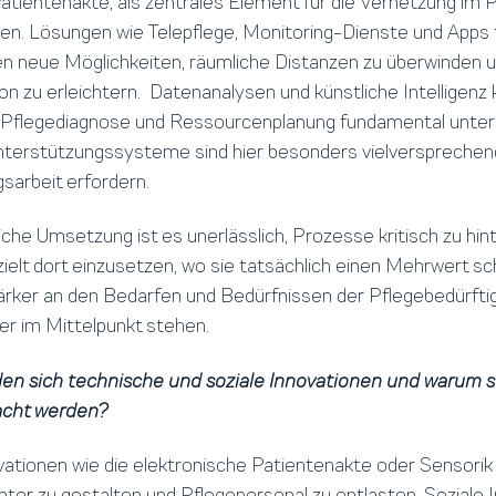
atientenakte, als zentrales Element für die Vernetzung im 
n. Lösungen wie Telepflege, Monitoring-Dienste und Apps 
n neue Möglichkeiten, räumliche Distanzen zu überwinden u
on zu erleichtern. Datenanalysen und künstliche Intelligenz
 Pflegediagnose und Ressourcenplanung fundamental unter
terstützungssysteme sind hier besonders vielversprechend
sarbeit erfordern.
eiche Umsetzung ist es unerlässlich, Prozesse kritisch zu hi
ielt dort einzusetzen, wo sie tatsächlich einen Mehrwert sc
stärker an den Bedarfen und Bedürfnissen der Pflegebedürft
r im Mittelpunkt stehen.
en sich technische und soziale Innovationen und warum so
cht werden?
ationen wie die elektronische Patientenakte oder Sensorik z
nter zu gestalten und Pflegepersonal zu entlasten. Soziale 