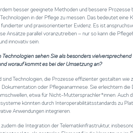
rdem besser geeignete Methoden und bessere Prozesse b
r Technologien in der Pflege zu messen. Das bedeutet eine 
fundierter und praxisorientierter Evidenz. Es ist anspruchsvo
iese Ansätze parallel voranzutreiben – nur so kann die Pflege
und innovativ sein.
n Technologien sehen Sie als besonders vielversprechend 
und worauf kommt es bei der Umsetzung an?
 sind Technologien, die Prozesse effizienter gestalten wie 
 Dokumentation oder Pflegeanamnese. Sie erleichtern die
schwellen, etwa für Nicht-Muttersprachler*innen. Auch di
ysteme könnten durch Interoperabilitätsstandards zu Pla
vative Anwendungen integrieren.
 zudem die Integration der Telematikinfrastruktur, insbeson