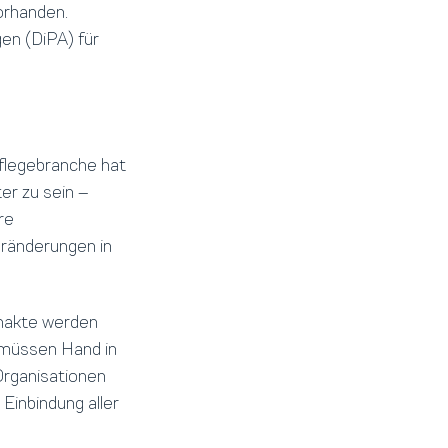
vorhanden.
en (DiPA) für
Pflegebranche hat
ter zu sein –
re
eränderungen in
enakte werden
ge müssen Hand in
Organisationen
Einbindung aller