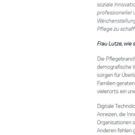
soziale Innovat
professioneller 
Weichenstellung
Pflege zu schaff
Frau Lutze, wie
Die Pflegebranc
demografische W
sorgen für Überl
Familien geraten
vielerorts ein un
Digitale Technol
Anreizen, die Inn
Organisationen si
Anderen fehlen