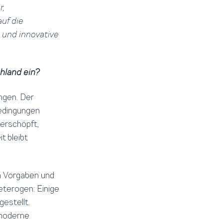
r,
auf die
 und innovative
hland ein?
ngen. Der
edingungen
 erschöpft,
t bleibt
en Vorgaben und
heterogen: Einige
gestellt.
moderne