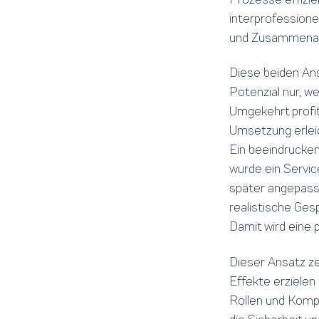
interprofessione
und Zusammenarb
Diese beiden Ans
Potenzial nur, w
Umgekehrt profit
Umsetzung erleic
Ein beeindrucke
wurde ein Servic
später angepasst
realistische Ges
Damit wird eine 
Dieser Ansatz z
Effekte erzielen
Rollen und Kompe