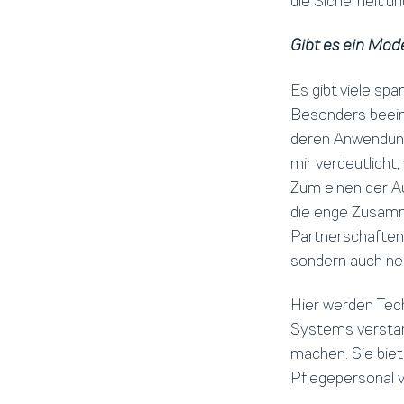
die Sicherheit u
Gibt es ein Mod
Es gibt viele spa
Besonders beeind
deren Anwendung 
mir verdeutlicht
Zum einen der A
die enge Zusamm
Partnerschaften 
sondern auch neu
Hier werden Tech
Systems verstand
machen. Sie bie
Pflegepersonal v