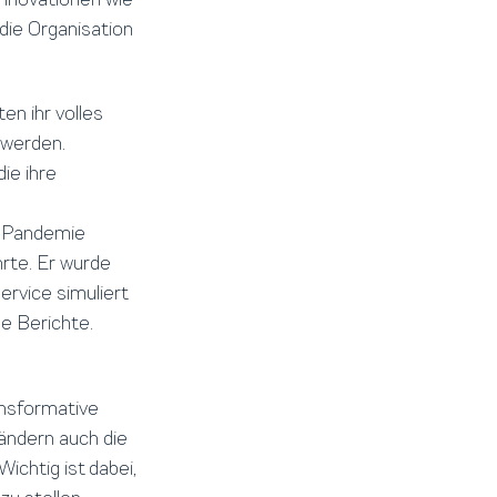
die Organisation
en ihr volles
 werden.
ie ihre
9-Pandemie
rte. Er wurde
rvice simuliert
he Berichte.
ansformative
rändern auch die
ichtig ist dabei,