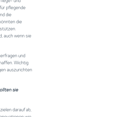
Pflege- und
für pflegende
nd die
 könnten die
stützen.
, auch wenn sie
nterfragen und
haffen. Wichtig
igen auszurichten
llten sie
ielen darauf ab,
Innovationen wie