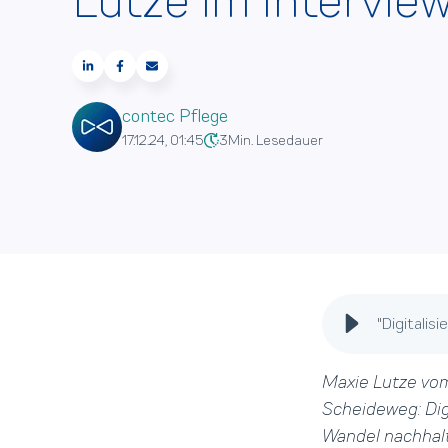
Lutze im Intervie
contec Pflege
17.12.24, 01:45
3
Min. Lesedauer
"Digitalisi
Maxie Lutze v
Scheideweg: Digi
Wandel nachhalti