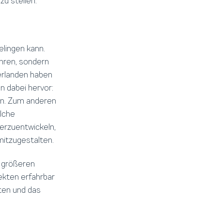
zu stellen.
elingen kann.
ühren, sondern
erlanden haben
n dabei hervor:
en. Zum anderen
lche
terzuentwickeln,
mitzugestalten.
s größeren
ekten erfahrbar
ten und das