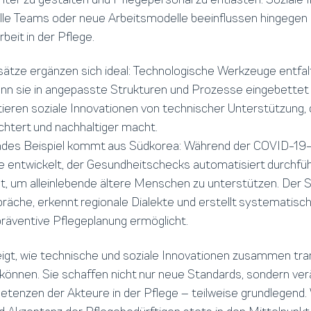
lle Teams oder neue Arbeitsmodelle beeinflussen hingegen 
eit in der Pflege.
ätze ergänzen sich ideal: Technologische Werkzeuge entfalt
enn sie in angepasste Strukturen und Prozesse eingebettet
ieren soziale Innovationen von technischer Unterstützung, d
htert und nachhaltiger macht.
ndes Beispiel kommt aus Südkorea: Während der COVID-1
e entwickelt, der Gesundheitschecks automatisiert durchfüh
, um alleinlebende ältere Menschen zu unterstützen. Der Se
präche, erkennt regionale Dialekte und erstellt systematisc
präventive Pflegeplanung ermöglicht.
eigt, wie technische und soziale Innovationen zusammen tr
 können. Sie schaffen nicht nur neue Standards, sondern ve
tenzen der Akteure in der Pflege – teilweise grundlegend. W