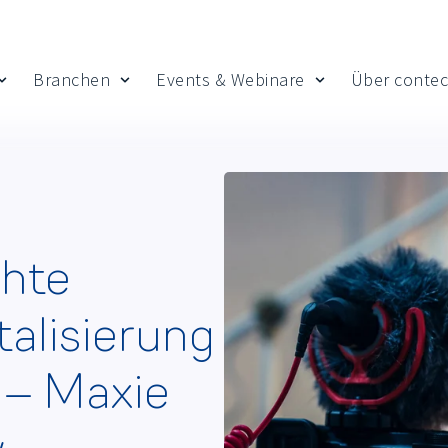
Branchen
Events & Webinare
Über contec
 Insights
Show submenu for Leistungen
Show submenu for Branchen
Show submenu fo
chte
talisierung
“ – Maxie