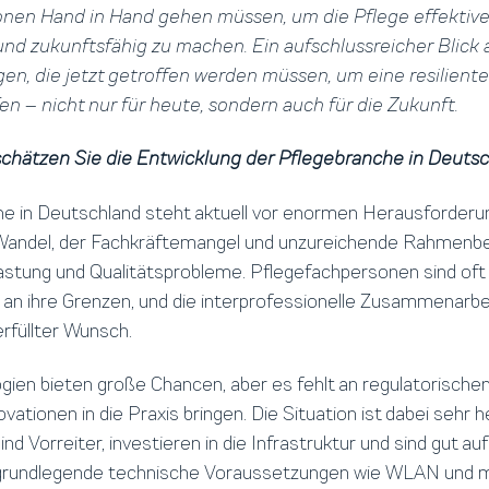
ionen Hand in Hand gehen müssen, um die Pflege effektive
und zukunftsfähig zu machen. Ein aufschlussreicher Blick 
en, die jetzt getroffen werden müssen, um eine resiliente
en – nicht nur für heute, sondern auch für die Zukunft.
 schätzen Sie die Entwicklung der Pflegebranche in Deutsc
he in Deutschland steht aktuell vor enormen Herausforderu
andel, der Fachkräftemangel und unzureichende Rahmenb
astung und Qualitätsprobleme. Pflegefachpersonen sind oft
 an ihre Grenzen, und die interprofessionelle Zusammenarbei
erfüllter Wunsch.
ogien bieten große Chancen, aber es fehlt an regulatorisch
ovationen in die Praxis bringen. Die Situation ist dabei sehr 
nd Vorreiter, investieren in die Infrastruktur und sind gut auf
 grundlegende technische Voraussetzungen wie WLAN und 