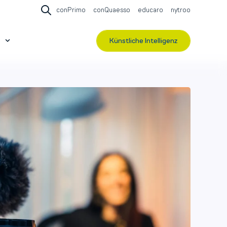
conPrimo
conQuaesso
educaro
nytroo
Open search
Künstliche Intelligenz
r Events & Webinare
Show submenu for Über contec