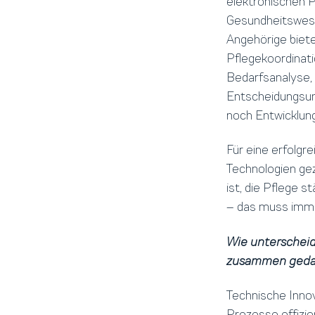
elektronischen P
Gesundheitswese
Angehörige biete
Pflegekoordinati
Bedarfsanalyse,
Entscheidungsun
noch Entwicklung
Für eine erfolgr
Technologien gez
ist, die Pflege 
– das muss imme
Wie unterscheid
zusammen geda
Technische Innov
Prozesse effizie