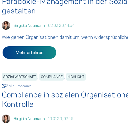
Paradoxie-Management in der Sozia
gestalten
Birgitta Neumann
02.03.26, 14:54
Wie gehen Organisationen damit um, wenn widersprüchlich
Mehr erfahren
,
,
SOZIALWIRTSCHAFT
COMPLIANCE
HIGHLIGHT
3 Min. Lesedauer.
Compliance in sozialen Organisation
Kontrolle
Birgitta Neumann
16.01.26, 07:45