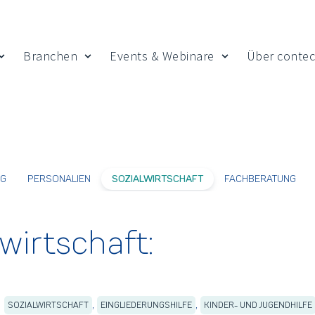
Branchen
Events & Webinare
Über contec
 Insights
Show submenu for Leistungen
Show submenu for Branchen
Show submenu fo
NG
PERSONALIEN
SOZIALWIRTSCHAFT
FACHBERATUNG
lwirtschaft:
,
,
SOZIALWIRTSCHAFT
EINGLIEDERUNGSHILFE
KINDER- UND JUGENDHILFE