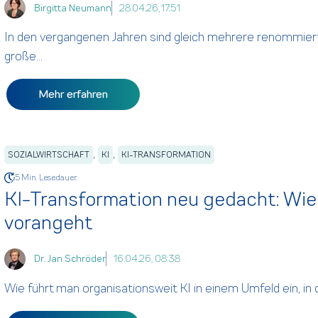
Birgitta Neumann
28.04.26, 17:51
In den vergangenen Jahren sind gleich mehrere renommie
große...
Mehr erfahren
,
,
SOZIALWIRTSCHAFT
KI
KI-TRANSFORMATION
5 Min. Lesedauer.
KI-Transformation neu gedacht: Wi
vorangeht
Dr. Jan Schröder
16.04.26, 08:38
Wie führt man organisationsweit KI in einem Umfeld ein, in