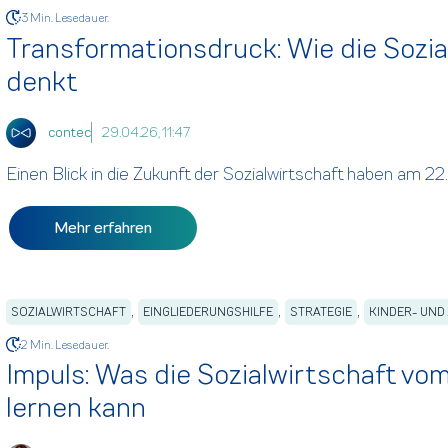
3 Min. Lesedauer.
Transformationsdruck: Wie die Sozia
denkt
contec
29.04.26, 11:47
Einen Blick in die Zukunft der Sozialwirtschaft haben am 22. 
Mehr erfahren
,
,
,
SOZIALWIRTSCHAFT
EINGLIEDERUNGSHILFE
STRATEGIE
KINDER- UND
2 Min. Lesedauer.
Impuls: Was die Sozialwirtschaft v
lernen kann