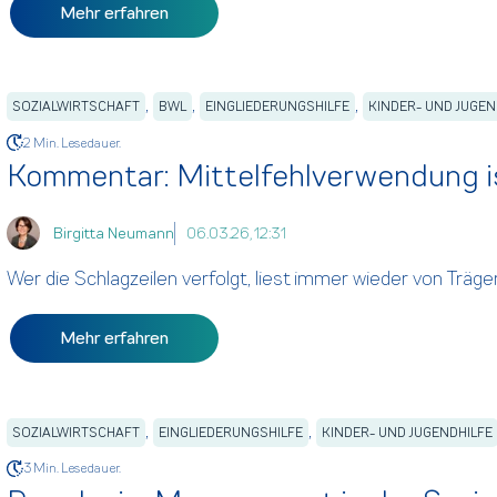
Mehr erfahren
,
,
,
SOZIALWIRTSCHAFT
BWL
EINGLIEDERUNGSHILFE
KINDER- UND JUGEN
2 Min. Lesedauer.
Kommentar: Mittelfehlverwendung i
Birgitta Neumann
06.03.26, 12:31
Wer die Schlagzeilen verfolgt, liest immer wieder von Träger
Mehr erfahren
,
,
SOZIALWIRTSCHAFT
EINGLIEDERUNGSHILFE
KINDER- UND JUGENDHILFE
3 Min. Lesedauer.