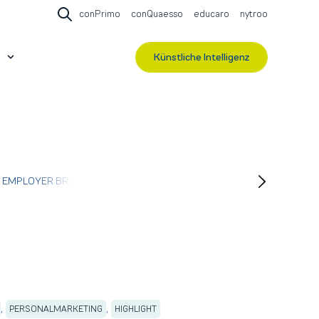
conPrimo
conQuaesso
educaro
nytroo
Open search
Künstliche Intelligenz
r Events & Webinare
Show submenu for Über contec
EMPLOYER BRANDING
INNOVATION
WFBM
ORGANISATIO
,
,
PERSONALMARKETING
HIGHLIGHT