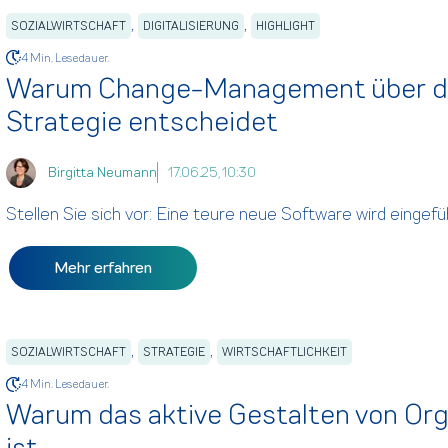
,
,
SOZIALWIRTSCHAFT
DIGITALISIERUNG
HIGHLIGHT
4 Min. Lesedauer.
Warum Change-Management über den 
Strategie entscheidet
Birgitta Neumann
17.06.25, 10:30
Stellen Sie sich vor: Eine teure neue Software wird eingefü
Mehr erfahren
,
,
SOZIALWIRTSCHAFT
STRATEGIE
WIRTSCHAFTLICHKEIT
4 Min. Lesedauer.
Warum das aktive Gestalten von Org
ist