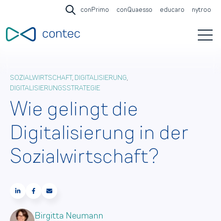
conPrimo
conQuaesso
educaro
nytroo
Open search
Open 
SOZIALWIRTSCHAFT
,
DIGITALISIERUNG
,
DIGITALISIERUNGSSTRATEGIE
Wie gelingt die
Digitalisierung in der
Sozialwirtschaft?
Birgitta Neumann