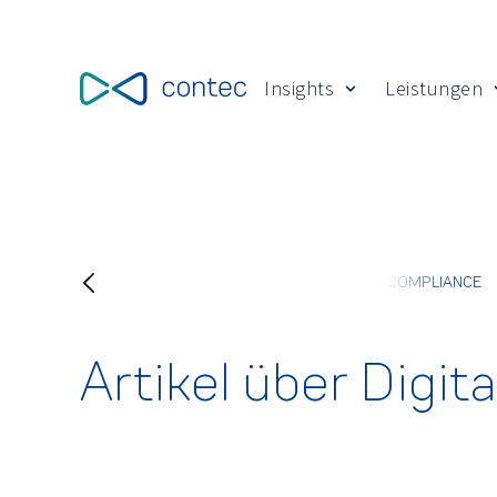
Insights
Leistungen
Show submenu for
LTUR
PFLEGEPOLITIK
STRATEGIE
BTHG
COMPLIANCE
Artikel über Digita