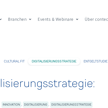
Branchen
Events & Webinare
Über contec
 Insights
Show submenu for Leistungen
Show submenu for Branchen
Show submenu fo
CULTURAL FIT
DIGITALISIERUNGSSTRATEGIE
ENTGELTSTUDIE
lisierungsstrategie:
,
,
INNOVATION
DIGITALISIERUNG
DIGITALISIERUNGSSTRATEGIE