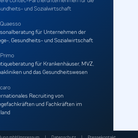
ere contec-Partnerunternehmen für die
undheits- und Sozialwirtschaft
nQuaesso
sonalberatung für Unternehmen der
ege-, Gesundheits- und Sozialwirtschaft
Primo
tiqueberatung für Krankenhäuser, MVZ,
akliniken und das Gesundheitswesen
caro
ernationales Recruiting von
egefachkräften und Fachkräften im
land
lung mbH.
Impressum
Datenschutz
Pressekontakt