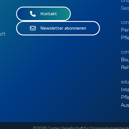
Uns
Ges
Kontakt
co
Newsletter abonnieren
Per
aft
Pfl
con
Bou
Reh
edu
Int
Pfl
Aus
©2026 Contec Gesellschaft für Organisationsentwick