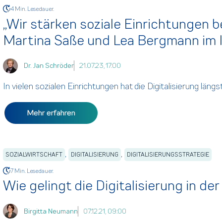
4 Min. Lesedauer.
„Wir stärken soziale Einrichtungen be
Martina Saße und Lea Bergmann im 
Dr. Jan Schröder
21.07.23, 17:00
In vielen sozialen Einrichtungen hat die Digitalisierung längst
Mehr erfahren
,
,
SOZIALWIRTSCHAFT
DIGITALISIERUNG
DIGITALISIERUNGSSTRATEGIE
7 Min. Lesedauer.
Wie gelingt die Digitalisierung in de
Birgitta Neumann
07.12.21, 09:00