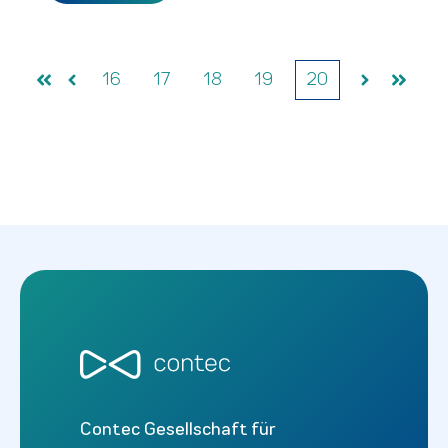
16
17
18
19
20
Anfang
Vorher
Weiter
Ende
Contec Gesellschaft für