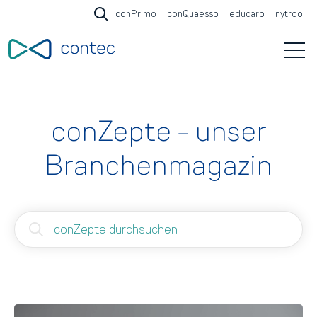
conPrimo
conQuaesso
educaro
nytroo
Open search
Open 
conZepte - unser
Branchenmagazin