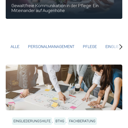
Gewaltfreie Kommunikation in der Pflege: Ein
Miteinander auf Augenhöhe
ALLE
PERSONALMANAGEMENT
PFLEGE
EINGLIEDER
,
,
EINGLIEDERUNGSHILFE
BTHG
FACHBERATUNG