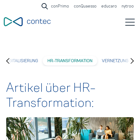
conPrimo
conQuaesso
educaro
nytroo
Open search
Open 
DIGITALISIERUNG
HR-TRANSFORMATION
VERNETZUNG
Artikel über HR-
Transformation: