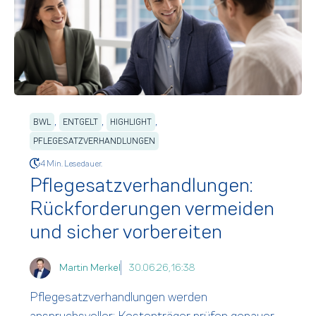
,
,
,
BWL
ENTGELT
HIGHLIGHT
PFLEGESATZVERHANDLUNGEN
4 Min. Lesedauer.
Pflegesatzverhandlungen:
Rückforderungen vermeiden
und sicher vorbereiten
Martin Merkel
30.06.26, 16:38
Pflegesatzverhandlungen werden
anspruchsvoller: Kostenträger prüfen genauer,