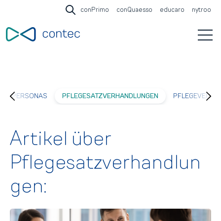
conPrimo
conQuaesso
educaro
nytroo
Open search
Open 
PERSONAS
PFLEGESATZVERHANDLUNGEN
PFLEGEVERSI
Artikel über
Pflegesatzverhandlun
gen: