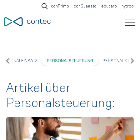
conPrimo
conQuaesso
educaro
nytroo
Open search
Open 
PERSONALEINSATZ
PERSONALSTEUERUNG
PERSONALSTRATE
Artikel über
Personalsteuerung: