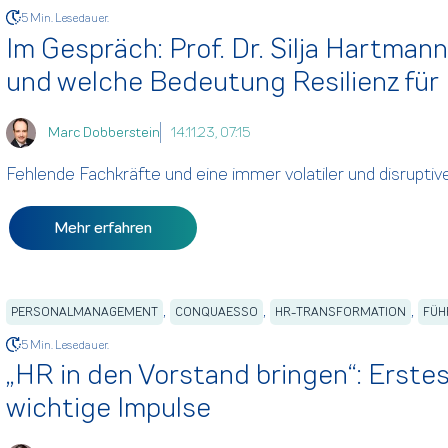
5 Min. Lesedauer.
Im Gespräch: Prof. Dr. Silja Hartman
und welche Bedeutung Resilienz für 
Marc Dobberstein
14.11.23, 07:15
Fehlende Fachkräfte und eine immer volatiler und disrupti
Mehr erfahren
,
,
,
PERSONALMANAGEMENT
CONQUAESSO
HR-TRANSFORMATION
FÜH
5 Min. Lesedauer.
„HR in den Vorstand bringen“: Erste
wichtige Impulse