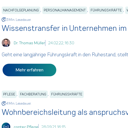
,
,
,
NACHFOLGEPLANUNG
PERSONALMANAGEMENT
FÜHRUNGSKRÄFTE
3 Min. Lesedauer.
Wissenstransfer in Unternehmen im
Dr. Thomas Müller
24.02.22, 16:30
Geht eine langjährige Führungskraft in den Ruhestand, stell
Mehr erfahren
,
,
PFLEGE
FACHBERATUNG
FÜHRUNGSKRÄFTE
4 Min. Lesedauer.
Wohnbereichsleitung als anspruchsv
contec Pflege
28.09.21, 16:15