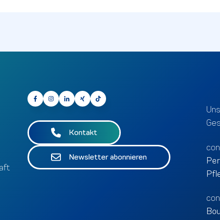
Uns
Ges
Kontakt
co
Newsletter abonnieren
Per
aft
Pfl
con
Bou