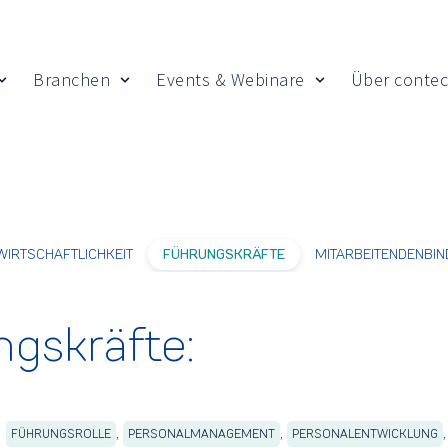
Branchen
Events & Webinare
Über contec
 Insights
Show submenu for Leistungen
Show submenu for Branchen
Show submenu fo
WIRTSCHAFTLICHKEIT
FÜHRUNGSKRÄFTE
MITARBEITENDENBI
ngskräfte:
,
,
FÜHRUNGSROLLE
PERSONALMANAGEMENT
PERSONALENTWICKLUNG