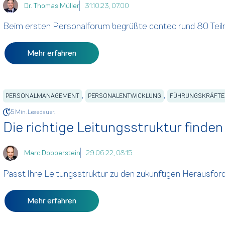
Dr. Thomas Müller
31.10.23, 07:00
Beim ersten Personalforum begrüßte contec rund 80 Tei
Mehr erfahren
,
,
PERSONALMANAGEMENT
PERSONALENTWICKLUNG
FÜHRUNGSKRÄFTE
5 Min. Lesedauer.
Die richtige Leitungsstruktur find
Marc Dobberstein
29.06.22, 08:15
Passt Ihre Leitungsstruktur zu den zukünftigen Herausford
Mehr erfahren