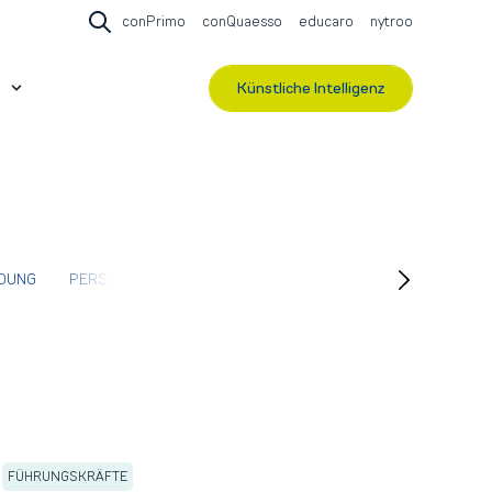
conPrimo
conQuaesso
educaro
nytroo
Open search
Künstliche Intelligenz
r Events & Webinare
Show submenu for Über contec
NDUNG
PERSONAL
ANALYSE
BWL
FACHKRÄFTEGEWINN
,
FÜHRUNGSKRÄFTE