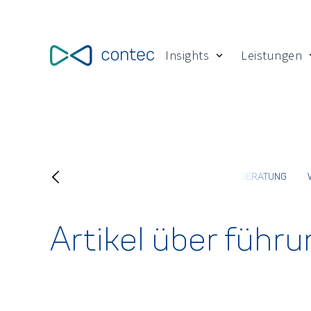
Insights
Leistungen
Show submenu for
G
BUNDESTEILHABEGESETZ (BTHG)
STRATEGIEBERATUNG
Artikel über führu