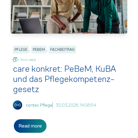
,
,
PFLEGE
PEBEM
FACHBEITRAG
< 1min read.
care konkret: PeBeM, KuBA
und das Pflege­kompetenz­
gesetz
contec Pflege
30.03.2026, 14:08:54
Read more